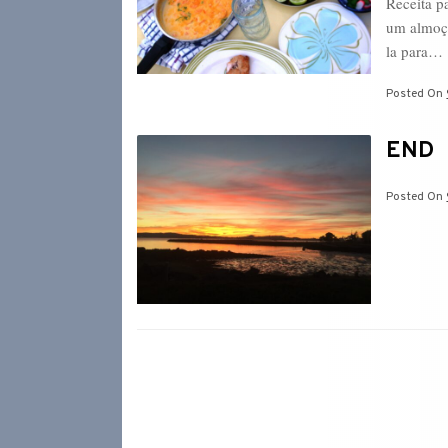
Receita p
um almoço
la para…
Posted On
END
Posted On