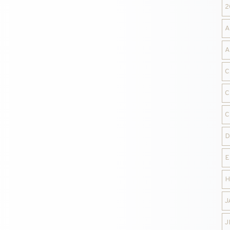
2
A
A
C
C
C
D
E
H
J
J