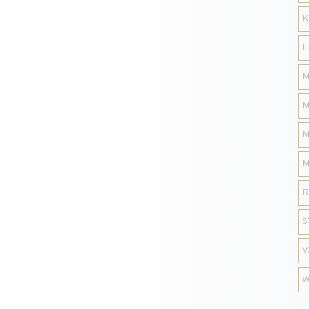
K
L
M
M
M
M
R
S
V
W