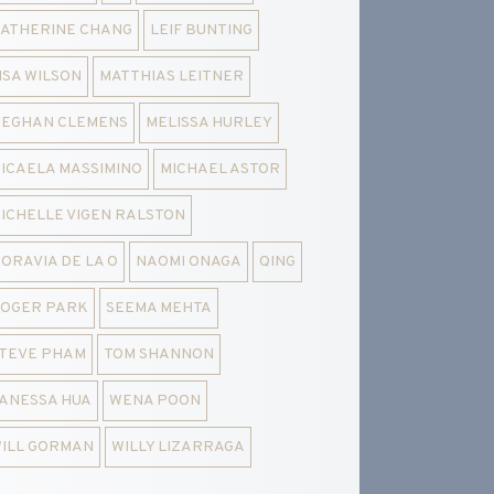
ATHERINE CHANG
LEIF BUNTING
ISA WILSON
MATTHIAS LEITNER
EGHAN CLEMENS
MELISSA HURLEY
ICAELA MASSIMINO
MICHAEL ASTOR
ICHELLE VIGEN RALSTON
ORAVIA DE LA O
NAOMI ONAGA
QING
OGER PARK
SEEMA MEHTA
TEVE PHAM
TOM SHANNON
ANESSA HUA
WENA POON
ILL GORMAN
WILLY LIZARRAGA