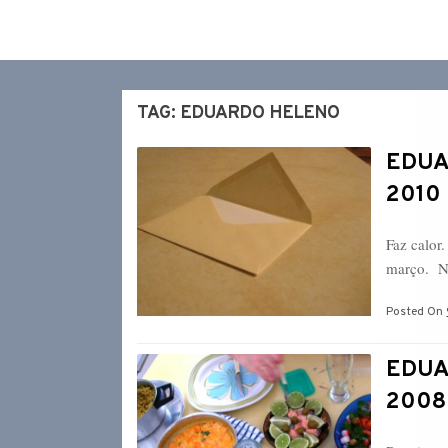
TAG:
EDUARDO HELENO
EDUA
2010
Faz calor
março. N
Posted On
EDUA
2008