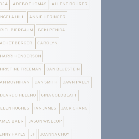
024
ADEBO THOMAS
ALLENE ROHRER
NGELA HILL
ANNIE HERINGER
RIEL BIERBAUM
BEKI PENIDA
ACHET BERGER
CAROLYN
HARRI HENDERSON
HRISTINE FREEMAN
DAN BLUESTEIN
AN MOYNIHAN
DAN SMITH
DAWN PALEY
DUARDO HELENO
GINA GOLDBLATT
ELEN HUGHES
IAN JAMES
JACK CHANG
AMES BAER
JASON WISECUP
ENNY HAYES
JF
JOANNA CHOY