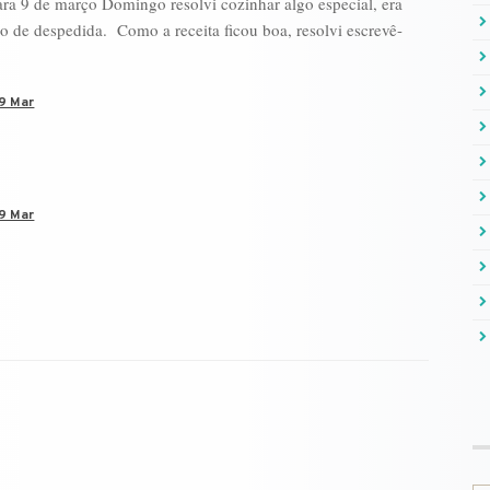
ara 9 de março Domingo resolvi cozinhar algo especial, era
 de despedida. Como a receita ficou boa, resolvi escrevê-
9 Mar
9 Mar